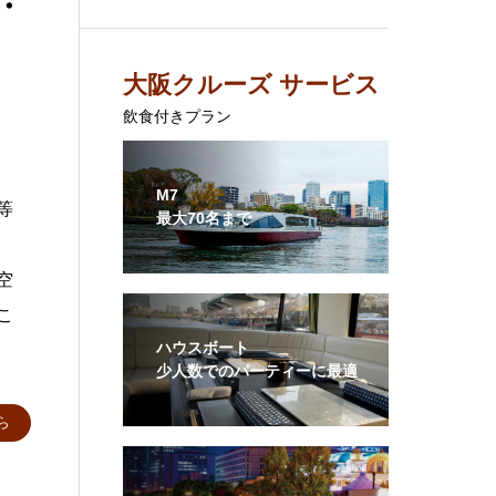
ゥ・
大阪クルーズ サービス
飲食付きプラン
M7
等
最大70名まで
空
こ
ハウスボート
少人数でのパーティーに最適
ら