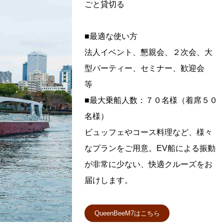
ごと貸切る
■最適な使い方
法人イベント、懇親会、２次会、大
型パーティー、セミナー、歓迎会
等
■最大乗船人数：７０名様（着席５０
名様）
ビュッフェやコース料理など、様々
なプランをご用意。EV船による振動
が非常に少ない、快適クルーズをお
届けします。
QueenBeeM7はこちら