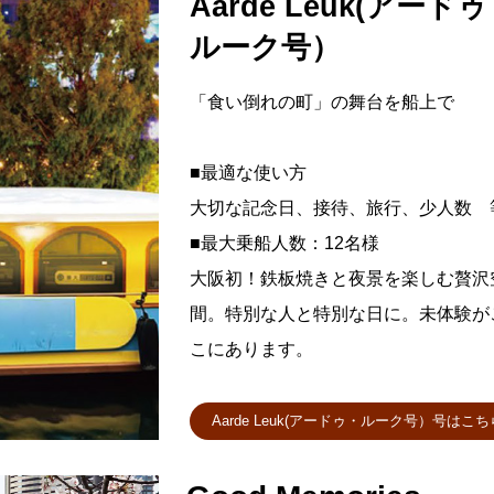
Aarde Leuk(アード
ルーク号）
「食い倒れの町」の舞台を船上で
■最適な使い方
大切な記念日、接待、旅行、少人数 
■最大乗船人数：12名様
大阪初！鉄板焼きと夜景を楽しむ贅沢
間。特別な人と特別な日に。未体験が
こにあります。
Aarde Leuk(アードゥ・ルーク号）号はこち