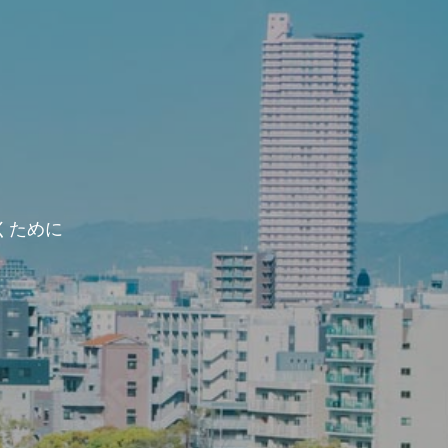
。
くために
。