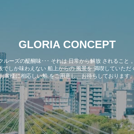
GLORIA CONCEPT
クルーズの醍醐味･･･ それは 日常から解放 されること 
阪でしか味わえない 船上からの 風景を 満喫していただ
お客様に相応しい船 をご用意し、お待ちしております